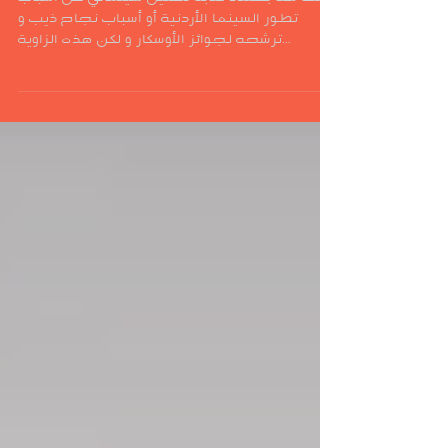
السينما الأردنية.. ما بعد الأوسكار
لست هنا بصدد كتابة تحليل سينمائي عن أسباب
تطور السينما الأردنية أو أسباب نجاح ذيب و
ترشحه لجوائز الأوسكار و لكن هذه الزاوية
الشخصية...